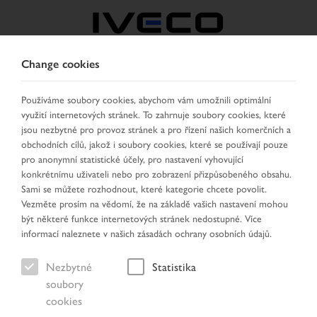
Change cookies
CZECH REPUBLIC /
SLOVAKIA
Používáme soubory cookies, abychom vám umožnili optimální
využití internetových stránek. To zahrnuje soubory cookies, které
jsou nezbytné pro provoz stránek a pro řízení našich komerčních a
VYBRAT ZEMI
ZMĚNIT JAZYK
obchodních cílů, jakož i soubory cookies, které se používají pouze
pro anonymní statistické účely, pro nastavení vyhovující
konkrétnímu uživateli nebo pro zobrazení přizpůsobeného obsahu.
Toggle
MENU
Sami se můžete rozhodnout, které kategorie chcete povolit.
navigation
Vezměte prosím na vědomí, že na základě vašich nastavení mohou
být některé funkce internetových stránek nedostupné. Více
informací naleznete v našich zásadách ochrany osobních údajů.
Vozidlo
Nezbytné
Statistika
soubory
cookies