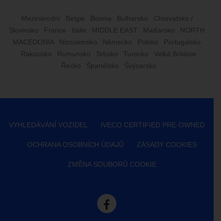
Mezinárodní
Belgie
Bosnia
Bulharsko
Chorvatsko /
Slovinsko
France
Itálie
MIDDLE EAST
Maďarsko
NORTH
MACEDONIA
Nizozemsko
Německo
Polsko
Portugalsko
Rakousko
Rumunsko
Srbsko
Turecko
Velká Británie
Řecko
Španělsko
Švýcarsko
VYHLEDÁVÁNÍ VOZIDEL
IVECO CERTIFIED PRE-OWNED
OCHRANA OSOBNÍCH ÚDAJŮ
ZÁSADY COOKIES
ZMĚNA SOUBORŮ COOKIE