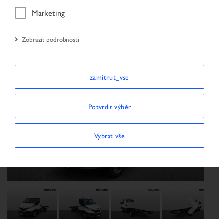
Úvodní stránka
Nové přírůstky
Vozidlo
Marketing
Zobrazit podrobnosti
zamitnut_vse
Potvrdit výběr
Previous
Next
Vybrat vše