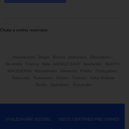
Chyby a změny rezervace.
Mezinárodní
Belgie
Bosnia
Bulharsko
Chorvatsko /
Slovinsko
France
Itálie
MIDDLE EAST
Maďarsko
NORTH
MACEDONIA
Nizozemsko
Německo
Polsko
Portugalsko
Rakousko
Rumunsko
Srbsko
Turecko
Velká Británie
Řecko
Španělsko
Švýcarsko
VYHLEDÁVÁNÍ VOZIDEL
IVECO CERTIFIED PRE-OWNED