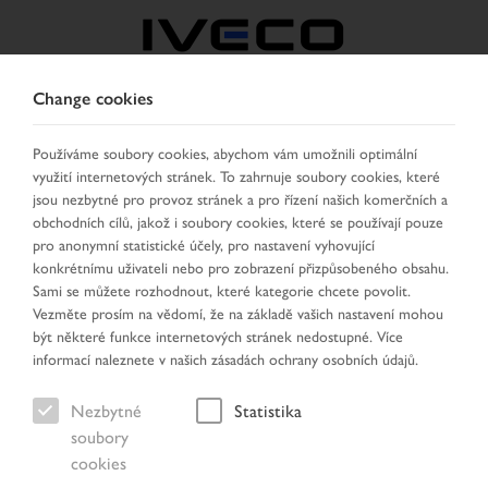
Change cookies
CZECH REPUBLIC /
SLOVAKIA
Používáme soubory cookies, abychom vám umožnili optimální
využití internetových stránek. To zahrnuje soubory cookies, které
jsou nezbytné pro provoz stránek a pro řízení našich komerčních a
VYBRAT ZEMI
ZMĚNIT JAZYK
obchodních cílů, jakož i soubory cookies, které se používají pouze
pro anonymní statistické účely, pro nastavení vyhovující
konkrétnímu uživateli nebo pro zobrazení přizpůsobeného obsahu.
Toggle
MENU
Sami se můžete rozhodnout, které kategorie chcete povolit.
navigation
Vezměte prosím na vědomí, že na základě vašich nastavení mohou
být některé funkce internetových stránek nedostupné. Více
informací naleznete v našich zásadách ochrany osobních údajů.
Vozidlo
Nezbytné
Statistika
soubory
cookies