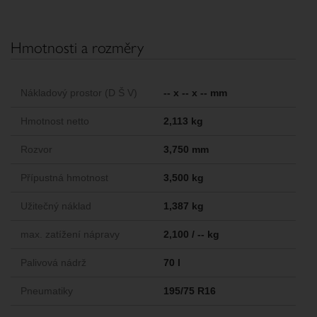
Hmotnosti a rozměry
Nákladový prostor (D Š V)
-- x -- x -- mm
Hmotnost netto
2,113 kg
Rozvor
3,750 mm
Přípustná hmotnost
3,500 kg
Užitečný náklad
1,387 kg
max. zatížení nápravy
2,100 / -- kg
Palivová nádrž
70 l
Pneumatiky
195/75 R16