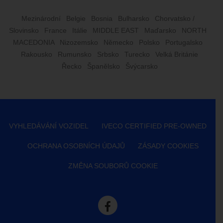
Mezinárodní
Belgie
Bosnia
Bulharsko
Chorvatsko /
Slovinsko
France
Itálie
MIDDLE EAST
Maďarsko
NORTH
MACEDONIA
Nizozemsko
Německo
Polsko
Portugalsko
Rakousko
Rumunsko
Srbsko
Turecko
Velká Británie
Řecko
Španělsko
Švýcarsko
VYHLEDÁVÁNÍ VOZIDEL
IVECO CERTIFIED PRE-OWNED
OCHRANA OSOBNÍCH ÚDAJŮ
ZÁSADY COOKIES
ZMĚNA SOUBORŮ COOKIE