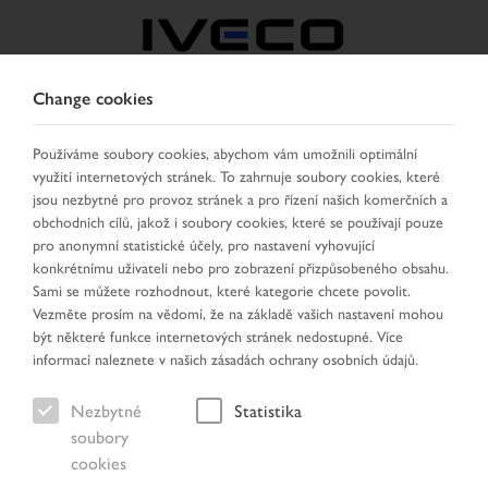
Change cookies
CZECH REPUBLIC /
SLOVAKIA
Používáme soubory cookies, abychom vám umožnili optimální
využití internetových stránek. To zahrnuje soubory cookies, které
jsou nezbytné pro provoz stránek a pro řízení našich komerčních a
VYBRAT ZEMI
ZMĚNIT JAZYK
obchodních cílů, jakož i soubory cookies, které se používají pouze
pro anonymní statistické účely, pro nastavení vyhovující
konkrétnímu uživateli nebo pro zobrazení přizpůsobeného obsahu.
Toggle
MENU
Sami se můžete rozhodnout, které kategorie chcete povolit.
navigation
Vezměte prosím na vědomí, že na základě vašich nastavení mohou
být některé funkce internetových stránek nedostupné. Více
informací naleznete v našich zásadách ochrany osobních údajů.
Vozidlo
Nezbytné
Statistika
soubory
cookies