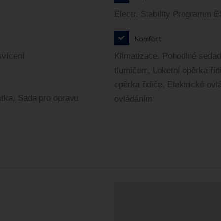
Electr. Stability Programm 
Komfort
svícení
Klimatizace, Pohodlné sedadl
tlumičem, Loketní opěrka řid
opěrka řidiče, Elektrické ov
átka, Sada pro opravu
ovládáním