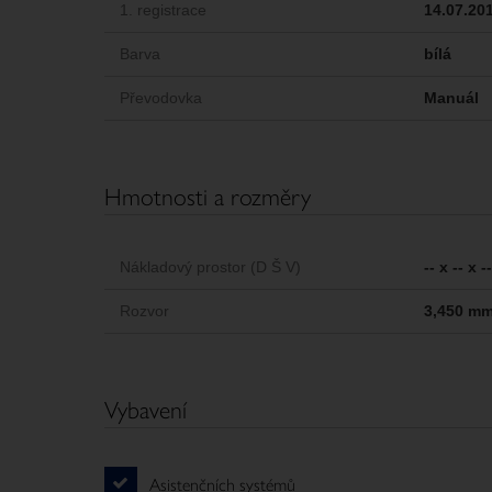
1. registrace
14.07.20
Barva
bílá
Převodovka
Manuál
Hmotnosti a rozměry
Nákladový prostor (D Š V)
-- x -- x 
Rozvor
3,450 m
Vybavení
Asistenčních systémů