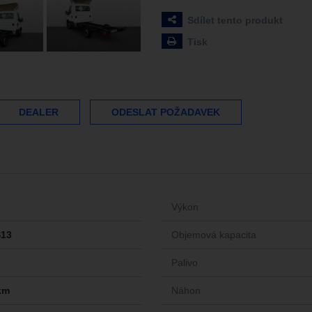
Sdílet tento produkt
Tisk
DEALER
ODESLAT POŽADAVEK
Výkon
S13
Objemová kapacita
Palivo
km
Náhon