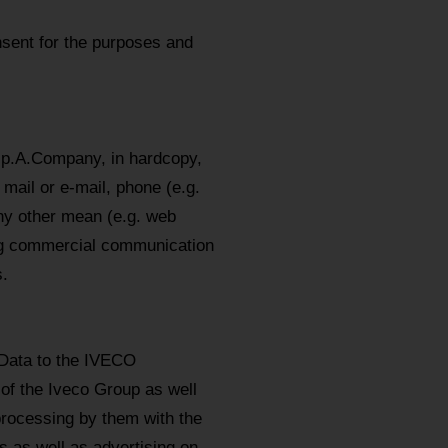
sent for the purposes and
.p.A.Company, in hardcopy,
mail or e-mail, phone (e.g.
y other mean (e.g. web
ing commercial communication
.
 Data to the IVECO
 of the Iveco Group as well
processing by them with the
 as well as advertising on