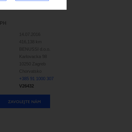
DPH
14.07.2016
416,138 km
BENUSSI d.o.o.
Karlovacka 98
10250 Zagreb
Chorvatsko
+385 91 1000 307
V26432
ZAVOLEJTE NÁM