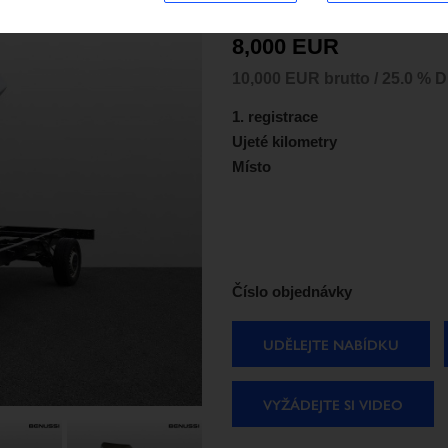
IVECO Daily 35S13
8,000 EUR
10,000 EUR brutto / 25.0 % 
1. registrace
Ujeté kilometry
Místo
Číslo objednávky
UDĚLEJTE NABÍDKU
VYŽÁDEJTE SI VIDEO