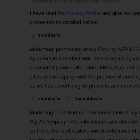
Odpovězte prosím na všechna následující prohlášení
I have read
the Privacy Notice
and give my con
processes as detailed below:
souhlasím
Marketing: processing of my Data by IVECO S
by automated or electronic means including via 
automated phone calls, SMS, MMS, fax) and an
sites, mobile apps), with the purpose of send
as well as advertising on products and services
souhlasím
Nesouhlasím
Marketing Third Parties: communication of my
S.p.A.Company sA’s subsidiaries and affiliates
as the authorized dealers and distribution and 
purpose of sending commercial communications