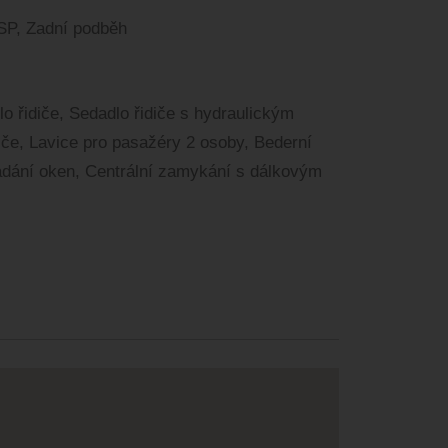
ESP, Zadní podběh
o řidiče, Sedadlo řidiče s hydraulickým
iče, Lavice pro pasažéry 2 osoby, Bederní
ládání oken, Centrální zamykání s dálkovým