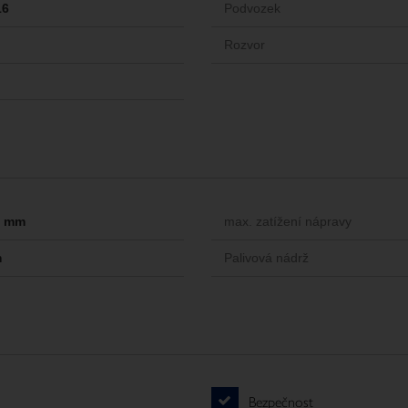
16
Podvozek
Rozvor
-- mm
max. zatížení nápravy
m
Palivová nádrž
Bezpečnost