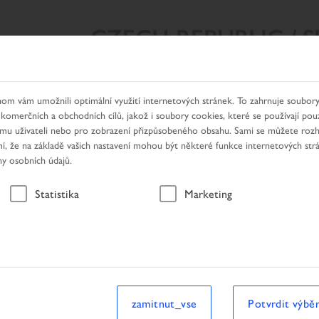
CZECH REPUBLIC / 
Y VYHLEDÁVÁNÍ
NAŠE PRODUKTY
HLEDÁNÍ DEALERA
om vám umožnili optimální využití internetových stránek. To zahrnuje soubory
 komerčních a obchodních cílů, jakož i soubory cookies, které se používají pou
nímu uživateli nebo pro zobrazení přizpůsobeného obsahu. Sami se můžete roz
, že na základě vašich nastavení mohou být některé funkce internetových str
ny osobních údajů.
Vozidlo
Statistika
Marketing
hledávání
Vozidlo
zamitnut_vse
Potvrdit výbě