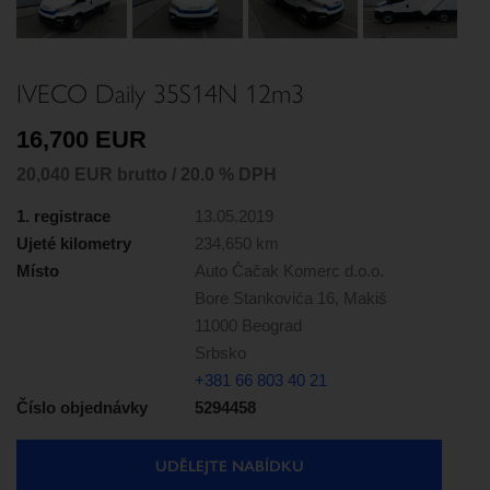
Next
IVECO Daily 35S14N 12m3
16,700 EUR
20,040 EUR brutto / 20.0 % DPH
1. registrace
13.05.2019
Ujeté kilometry
234,650 km
Místo
Auto Čačak Komerc d.o.o.
Bore Stankovića 16, Makiš
11000 Beograd
Srbsko
+381 66 803 40 21
Číslo objednávky
5294458
UDĚLEJTE NABÍDKU