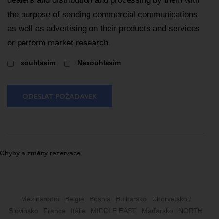
dealers and distribution and processing by them with
the purpose of sending commercial communications
as well as advertising on their products and services
or perform market research.
souhlasím
Nesouhlasím
ODESLAT POŽADAVEK
Chyby a změny rezervace.
Mezinárodní
Belgie
Bosnia
Bulharsko
Chorvatsko /
Slovinsko
France
Itálie
MIDDLE EAST
Maďarsko
NORTH