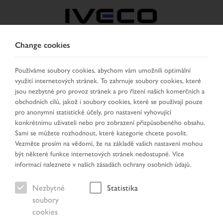
Change cookies
CZECH REPUBLIC /
SLOVAKIA
Používáme soubory cookies, abychom vám umožnili optimální
využití internetových stránek. To zahrnuje soubory cookies, které
jsou nezbytné pro provoz stránek a pro řízení našich komerčních a
VYBRAT ZEMI
ZMĚNIT JAZYK
obchodních cílů, jakož i soubory cookies, které se používají pouze
pro anonymní statistické účely, pro nastavení vyhovující
konkrétnímu uživateli nebo pro zobrazení přizpůsobeného obsahu.
Toggle
MENU
Sami se můžete rozhodnout, které kategorie chcete povolit.
navigation
Vezměte prosím na vědomí, že na základě vašich nastavení mohou
být některé funkce internetových stránek nedostupné. Více
informací naleznete v našich zásadách ochrany osobních údajů.
Vozidlo
Nezbytné
Statistika
soubory
cookies