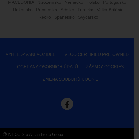
MACEDONIA
Nizozemsko
Německo
Polsko
Portugalsko
Rakousko
Rumunsko
Srbsko
Turecko
Velká Británie
Řecko
Španělsko
Švýcarsko
VYHLEDÁVÁNÍ VOZIDEL
IVECO CERTIFIED PRE-OWNED
OCHRANA OSOBNÍCH ÚDAJŮ
ZÁSADY COOKIES
ZMĚNA SOUBORŮ COOKIE
IVECO S.p.A - an Iveco Group