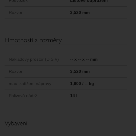
Podvozek
Listové odpružení
Rozvor
3,520 mm
Hmotnosti a rozměry
Nákladový prostor (D Š V)
-- x -- x -- mm
Rozvor
3,520 mm
max. zatížení nápravy
1,900 / -- kg
Palivová nádrž
14 l
Vybavení