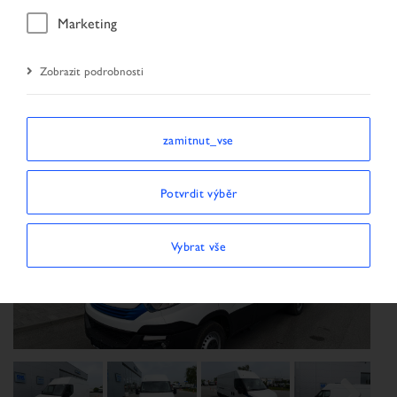
Úvodní stránka
Vyhledávání vozidel
Marketing
Výsledky vyhledávání
Vozidlo
Zobrazit podrobnosti
zamitnut_vse
Potvrdit výběr
Vybrat vše
Previous
Next