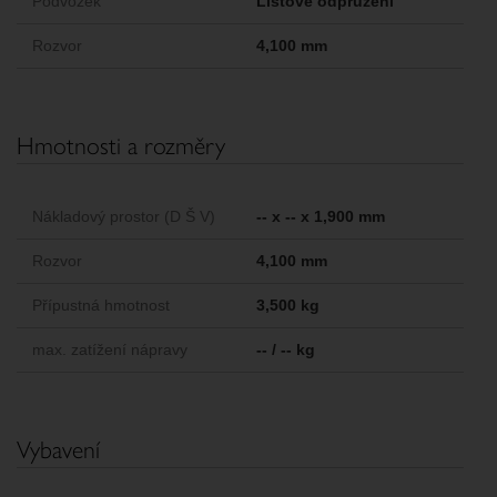
Podvozek
Listové odpružení
Rozvor
4,100 mm
Hmotnosti a rozměry
Nákladový prostor (D Š V)
-- x -- x 1,900 mm
Rozvor
4,100 mm
Přípustná hmotnost
3,500 kg
max. zatížení nápravy
-- / -- kg
Vybavení