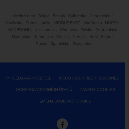
Mezinárodní
Belgie
Bosnia
Bulharsko
Chorvatsko /
Slovinsko
France
Itálie
MIDDLE EAST
Maďarsko
NORTH
MACEDONIA
Nizozemsko
Německo
Polsko
Portugalsko
Rakousko
Rumunsko
Srbsko
Turecko
Velká Británie
Řecko
Španělsko
Švýcarsko
VYHLEDÁVÁNÍ VOZIDEL
IVECO CERTIFIED PRE-OWNED
OCHRANA OSOBNÍCH ÚDAJŮ
ZÁSADY COOKIES
ZMĚNA SOUBORŮ COOKIE