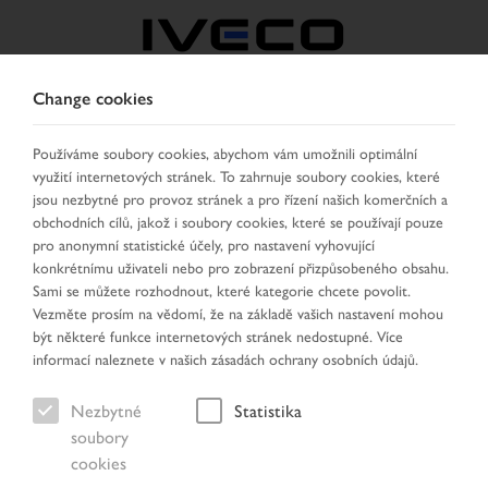
Change cookies
CZECH REPUBLIC /
SLOVAKIA
Používáme soubory cookies, abychom vám umožnili optimální
využití internetových stránek. To zahrnuje soubory cookies, které
jsou nezbytné pro provoz stránek a pro řízení našich komerčních a
VYBRAT ZEMI
ZMĚNIT JAZYK
obchodních cílů, jakož i soubory cookies, které se používají pouze
pro anonymní statistické účely, pro nastavení vyhovující
konkrétnímu uživateli nebo pro zobrazení přizpůsobeného obsahu.
Toggle
MENU
Sami se můžete rozhodnout, které kategorie chcete povolit.
navigation
Vezměte prosím na vědomí, že na základě vašich nastavení mohou
být některé funkce internetových stránek nedostupné. Více
informací naleznete v našich zásadách ochrany osobních údajů.
Vozidlo
Nezbytné
Statistika
soubory
cookies