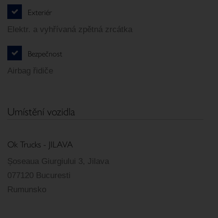
Exteriér
Elektr. a vyhřívaná zpětná zrcátka
Bezpečnost
Airbag řidiče
Umístění vozidla
Ok Trucks - JILAVA
Șoseaua Giurgiului 3, Jilava
077120 Bucuresti
Rumunsko