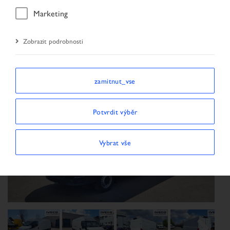
Úvodní stránka
Vyhledávání vozidel
Marketing
Výsledky vyhledávání
Vozidlo
Zobrazit podrobnosti
zamitnut_vse
Potvrdit výběr
Vybrat vše
Previous
Next