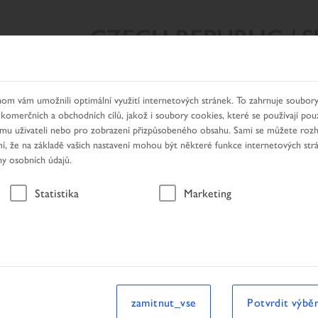
CZECH REPUBLIC / 
Y VYHLEDÁVÁNÍ
NAŠE PRODUKTY
HLEDÁNÍ DEALERA
om vám umožnili optimální využití internetových stránek. To zahrnuje soubory
 komerčních a obchodních cílů, jakož i soubory cookies, které se používají pou
nímu uživateli nebo pro zobrazení přizpůsobeného obsahu. Sami se můžete roz
, že na základě vašich nastavení mohou být některé funkce internetových str
ny osobních údajů.
Vozidlo
Statistika
Marketing
hledávání
Vozidlo
zamitnut_vse
Potvrdit výbě