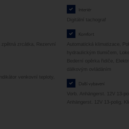
Interiér
Digitální tachograf
Komfort
á zpětná zrcátka, Rezervní
Automatická klimatizace, Poh
hydraulickým tlumičem, Loket
Bederní opěrka řidiče, Elekt
dálkovým ovládáním
ndikátor venkovní teploty,
Další vybavení
Vorb. Anhängerst. 12V 13-po
Anhängerst. 12V 13-polig, 