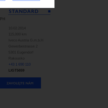
DPH
10.02.2014
115,000 km
Iveco Austria G.m.b.H
Gewerbestrasse 2
5301 Eugendorf
Rakousko
+43 1 690 110
LIGT5659
ZAVOLEJTE NÁM