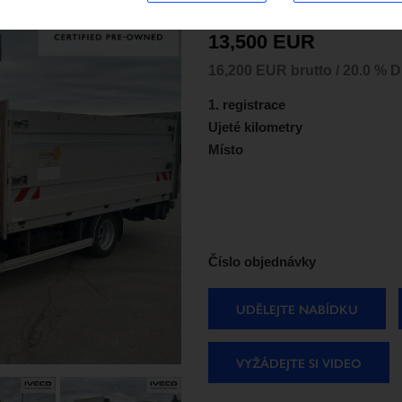
IVECO Daily 50C14G
13,500 EUR
16,200 EUR brutto / 20.0 % 
1. registrace
Ujeté kilometry
Místo
Číslo objednávky
UDĚLEJTE NABÍDKU
VYŽÁDEJTE SI VIDEO