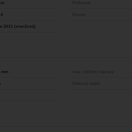
km
Podvozek
14
Rozvor
ge 2011 (oranžová)
-- mm
max. zatížení nápravy
m
Palivová nádrž