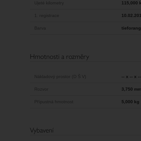
Ujeté kilometry
115,000 
1. registrace
10.02.20
Barva
tieforan
Hmotnosti a rozměry
Nákladový prostor (D Š V)
-- x -- x 
Rozvor
3,750 m
Přípustná hmotnost
5,000 kg
Vybavení