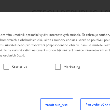
CZECH REPUBLIC / 
Y VYHLEDÁVÁNÍ
NAŠE PRODUKTY
HLEDÁNÍ DEALERA
om vám umožnili optimální využití internetových stránek. To zahrnuje soubory
 komerčních a obchodních cílů, jakož i soubory cookies, které se používají pou
nímu uživateli nebo pro zobrazení přizpůsobeného obsahu. Sami se můžete roz
, že na základě vašich nastavení mohou být některé funkce internetových str
ny osobních údajů.
Vozidlo
Statistika
Marketing
zamitnut_vse
Potvrdit výbě