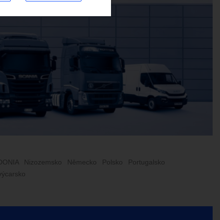
DONIA
Nizozemsko
Německo
Polsko
Portugalsko
výcarsko