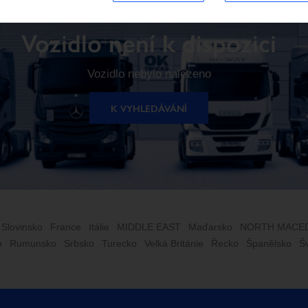
Vozidlo není k dispozici
Vozidlo nebylo nalezeno
K VYHLEDÁVÁNÍ
 Slovinsko
France
Itálie
MIDDLE EAST
Maďarsko
NORTH MACE
o
Rumunsko
Srbsko
Turecko
Velká Británie
Řecko
Španělsko
Š