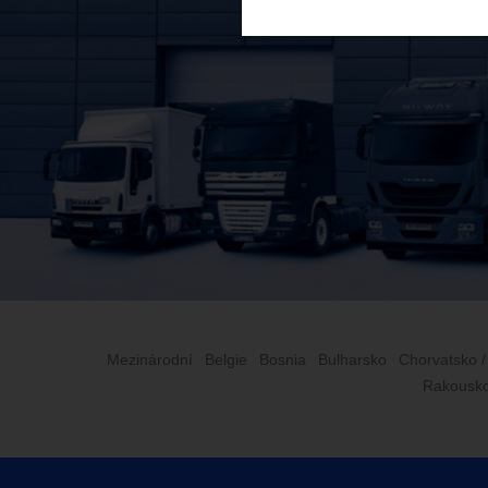
Mezinárodní
Belgie
Bosnia
Bulharsko
Chorvatsko /
Rakousk