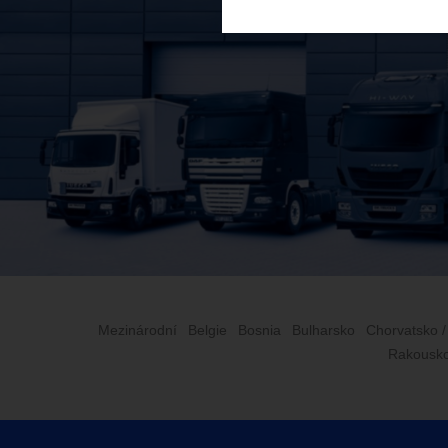
Mezinárodní
Belgie
Bosnia
Bulharsko
Chorvatsko /
Rakousk