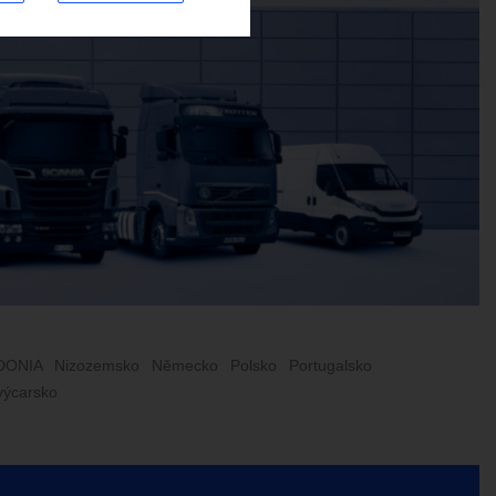
DONIA
Nizozemsko
Německo
Polsko
Portugalsko
výcarsko