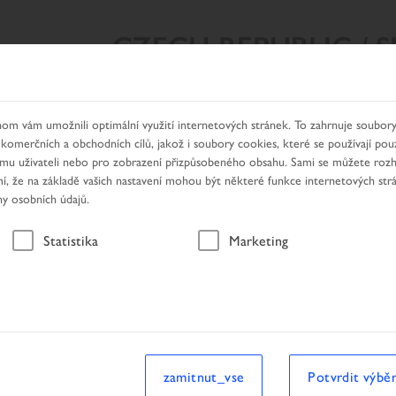
CZECH REPUBLIC / 
Y VYHLEDÁVÁNÍ
NAŠE PRODUKTY
HLEDÁNÍ DEALERA
om vám umožnili optimální využití internetových stránek. To zahrnuje soubory
 komerčních a obchodních cílů, jakož i soubory cookies, které se používají pou
nímu uživateli nebo pro zobrazení přizpůsobeného obsahu. Sami se můžete roz
, že na základě vašich nastavení mohou být některé funkce internetových str
ny osobních údajů.
Vozidlo
Statistika
Marketing
zamitnut_vse
Potvrdit výbě