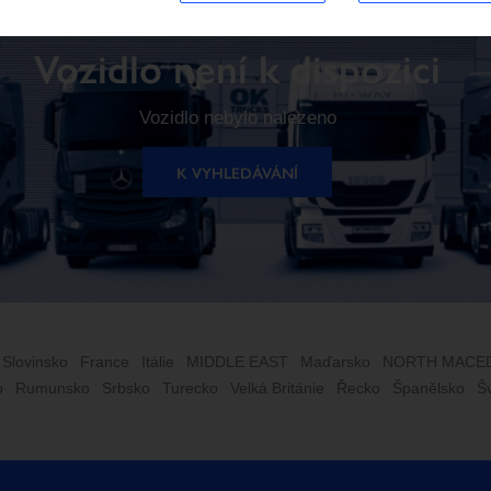
Vozidlo není k dispozici
Vozidlo nebylo nalezeno
K VYHLEDÁVÁNÍ
 Slovinsko
France
Itálie
MIDDLE EAST
Maďarsko
NORTH MACE
o
Rumunsko
Srbsko
Turecko
Velká Británie
Řecko
Španělsko
Š