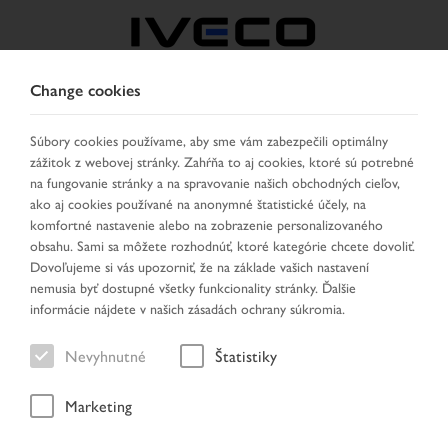
Change cookies
CZECH REPUBLIC /
SLOVAKIA
Súbory cookies používame, aby sme vám zabezpečili optimálny
zážitok z webovej stránky. Zahŕňa to aj cookies, ktoré sú potrebné
na fungovanie stránky a na spravovanie našich obchodných cieľov,
VYBRAŤ KRAJINU
ZMENIŤ JAZYK
ako aj cookies používané na anonymné štatistické účely, na
komfortné nastavenie alebo na zobrazenie personalizovaného
obsahu. Sami sa môžete rozhodnúť, ktoré kategórie chcete dovoliť.
Toggle
MENU
Dovoľujeme si vás upozorniť, že na základe vašich nastavení
navigation
nemusia byť dostupné všetky funkcionality stránky. Ďalšie
informácie nájdete v našich zásadách ochrany súkromia.
Nevyhnutné
Štatistiky
Vozidlo
Marketing