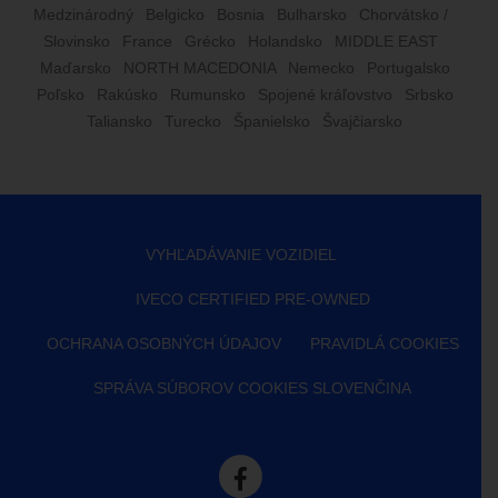
Medzinárodný
Belgicko
Bosnia
Bulharsko
Chorvátsko /
Slovinsko
France
Grécko
Holandsko
MIDDLE EAST
Maďarsko
NORTH MACEDONIA
Nemecko
Portugalsko
Poľsko
Rakúsko
Rumunsko
Spojené kráľovstvo
Srbsko
Taliansko
Turecko
Španielsko
Švajčiarsko
VYHĽADÁVANIE VOZIDIEL
IVECO CERTIFIED PRE-OWNED
OCHRANA OSOBNÝCH ÚDAJOV
PRAVIDLÁ COOKIES
SPRÁVA SÚBOROV COOKIES SLOVENČINA