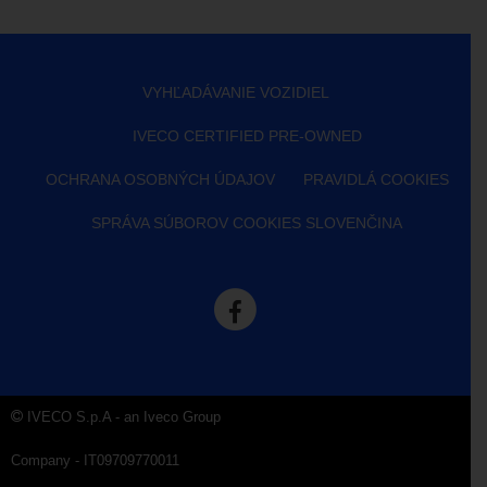
VYHĽADÁVANIE VOZIDIEL
IVECO CERTIFIED PRE-OWNED
OCHRANA OSOBNÝCH ÚDAJOV
PRAVIDLÁ COOKIES
SPRÁVA SÚBOROV COOKIES SLOVENČINA
IVECO S.p.A - an Iveco Group
Company - IT09709770011