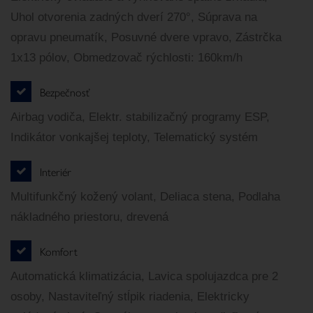
Uhol otvorenia zadných dverí 270°, Súprava na
opravu pneumatík, Posuvné dvere vpravo, Zástrčka
1x13 pólov, Obmedzovač rýchlosti: 160km/h
Bezpečnosť
Airbag vodiča, Elektr. stabilizačný programy ESP,
Indikátor vonkajšej teploty, Telematický systém
Interiér
Multifunkčný kožený volant, Deliaca stena, Podlaha
nákladného priestoru, drevená
Komfort
Automatická klimatizácia, Lavica spolujazdca pre 2
osoby, Nastaviteľný stĺpik riadenia, Elektricky