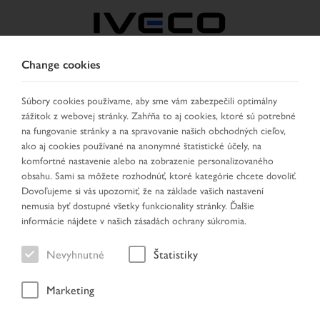
Change cookies
CZECH REPUBLIC /
SLOVAKIA
Súbory cookies používame, aby sme vám zabezpečili optimálny
zážitok z webovej stránky. Zahŕňa to aj cookies, ktoré sú potrebné
na fungovanie stránky a na spravovanie našich obchodných cieľov,
VYBRAŤ KRAJINU
ZMENIŤ JAZYK
ako aj cookies používané na anonymné štatistické účely, na
komfortné nastavenie alebo na zobrazenie personalizovaného
obsahu. Sami sa môžete rozhodnúť, ktoré kategórie chcete dovoliť.
Toggle
MENU
Dovoľujeme si vás upozorniť, že na základe vašich nastavení
navigation
nemusia byť dostupné všetky funkcionality stránky. Ďalšie
informácie nájdete v našich zásadách ochrany súkromia.
Nevyhnutné
Štatistiky
Vozidlo
Marketing