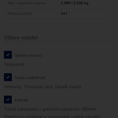
Max. zaťaženie náprav
1.900 / 2.240 kg
Palivová nádrž
14 l
Výbavy vozidiel
Systémy pomoci
Tempomat
Svetlá a viditeľnosť
Hmlovky, Tónované sklá, Denné svetlá
Exteriér
Ťažné zariadenie s guľovým závesom: d50mm,
Elektricky ovládané a vyhrievané spätné zrkadlá,