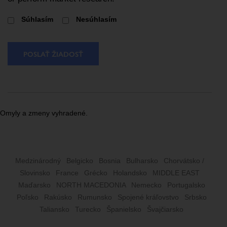
Súhlasím
Nesúhlasím
POSLAŤ ŽIADOSŤ
Omyly a zmeny vyhradené.
Medzinárodný
Belgicko
Bosnia
Bulharsko
Chorvátsko /
Slovinsko
France
Grécko
Holandsko
MIDDLE EAST
Maďarsko
NORTH MACEDONIA
Nemecko
Portugalsko
Poľsko
Rakúsko
Rumunsko
Spojené kráľovstvo
Srbsko
Taliansko
Turecko
Španielsko
Švajčiarsko