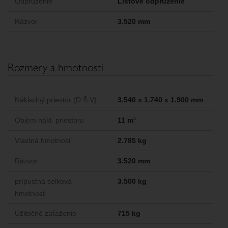
Odpruženie
Listové odpruženie
Rázvor
3.520 mm
Rozmery a hmotnosti
Nákladný priestor (D Š V)
3.540 x 1.740 x 1.900 mm
Objem nákl. priestoru
11 m³
Vlastná hmotnosť
2.785 kg
Rázvor
3.520 mm
prípustná celková
3.500 kg
hmotnosť
Užitočné zaťaženie
715 kg