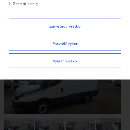
Zobraziť detaily
Úvodná stránka
Vyhľadávanie vozidiel
Výsledok hľadania
Vozidlo
zamietnut_vsetko
Potvrdiť výber
Vybrať všetko
Previous
Next