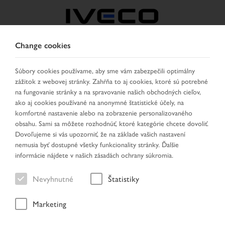
Change cookies
CZECH REPUBLIC /
SLOVAKIA
Súbory cookies používame, aby sme vám zabezpečili optimálny
zážitok z webovej stránky. Zahŕňa to aj cookies, ktoré sú potrebné
na fungovanie stránky a na spravovanie našich obchodných cieľov,
VYBRAŤ KRAJINU
ZMENIŤ JAZYK
ako aj cookies používané na anonymné štatistické účely, na
komfortné nastavenie alebo na zobrazenie personalizovaného
obsahu. Sami sa môžete rozhodnúť, ktoré kategórie chcete dovoliť.
Toggle
MENU
Dovoľujeme si vás upozorniť, že na základe vašich nastavení
navigation
nemusia byť dostupné všetky funkcionality stránky. Ďalšie
informácie nájdete v našich zásadách ochrany súkromia.
Nevyhnutné
Štatistiky
Výsledok hľadania
Marketing