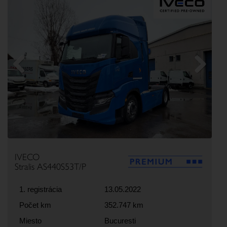
Previous
Next
IVECO
Stralis AS440S53T/P
1. registrácia
13.05.2022
Počet km
352.747 km
Miesto
Bucuresti