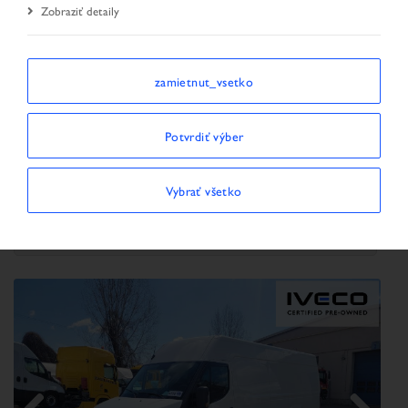
Zobraziť detaily
Úvodná stránka
Vyhľadávanie vozidiel
Výsledok hľadania
zamietnut_vsetko
TRIEDIŤ PODĽA
Potvrdiť výber
Vybrať všetko
Zobraziť/skryť filtre
ZOBRAZUJÚ SA 20 VOZIDLÁ
×
Klasifikácia vozidla:
Premium