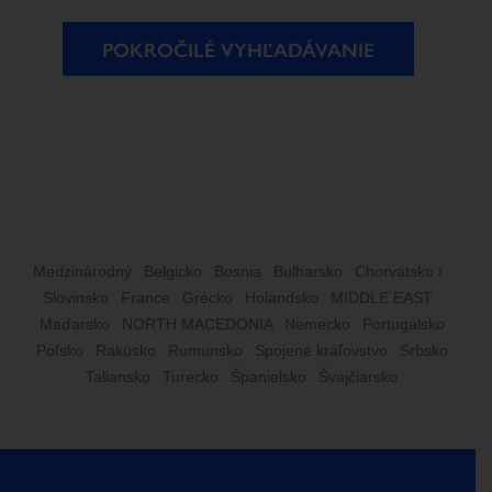
POKROČILÉ VYHĽADÁVANIE
Medzinárodný
Belgicko
Bosnia
Bulharsko
Chorvátsko /
Slovinsko
France
Grécko
Holandsko
MIDDLE EAST
Maďarsko
NORTH MACEDONIA
Nemecko
Portugalsko
Poľsko
Rakúsko
Rumunsko
Spojené kráľovstvo
Srbsko
Taliansko
Turecko
Španielsko
Švajčiarsko