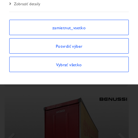
Zobraziť detaily
Úvodná stránka
Vyhľadávanie vozidiel
Výsledok hľadania
zamietnut_vsetko
TRIEDIŤ PODĽA
Potvrdiť výber
Vybrať všetko
Zobraziť/skryť filtre
ZOBRAZUJÚ SA 3 VOZIDLÁ
×
Typ vozidla:
Náves