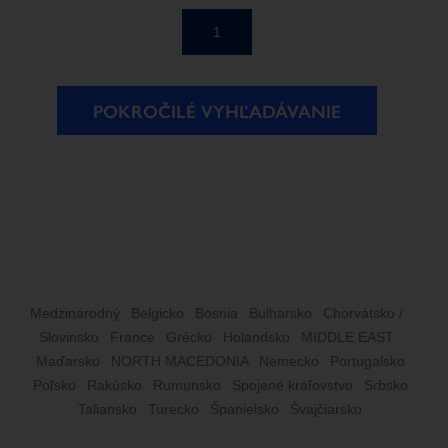
1
POKROČILÉ VYHĽADÁVANIE
Medzinárodný
Belgicko
Bosnia
Bulharsko
Chorvátsko /
Slovinsko
France
Grécko
Holandsko
MIDDLE EAST
Maďarsko
NORTH MACEDONIA
Nemecko
Portugalsko
Poľsko
Rakúsko
Rumunsko
Spojené kráľovstvo
Srbsko
Taliansko
Turecko
Španielsko
Švajčiarsko