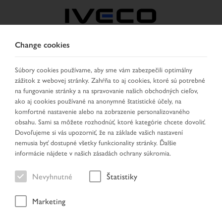
Change cookies
CZECH REPUBLIC /
SLOVAKIA
Súbory cookies používame, aby sme vám zabezpečili optimálny
zážitok z webovej stránky. Zahŕňa to aj cookies, ktoré sú potrebné
na fungovanie stránky a na spravovanie našich obchodných cieľov,
VYBRAŤ KRAJINU
ZMENIŤ JAZYK
ako aj cookies používané na anonymné štatistické účely, na
komfortné nastavenie alebo na zobrazenie personalizovaného
obsahu. Sami sa môžete rozhodnúť, ktoré kategórie chcete dovoliť.
Toggle
MENU
Dovoľujeme si vás upozorniť, že na základe vašich nastavení
navigation
nemusia byť dostupné všetky funkcionality stránky. Ďalšie
informácie nájdete v našich zásadách ochrany súkromia.
Nevyhnutné
Štatistiky
Výsledok hľadania
Marketing