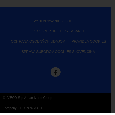
VYHĽADÁVANIE VOZIDIEL
IVECO CERTIFIED PRE-OWNED
OCHRANA OSOBNÝCH ÚDAJOV
PRAVIDLÁ COOKIES
SPRÁVA SÚBOROV COOKIES SLOVENČINA
IVECO S.p.A - an Iveco Group
Company - IT09709770011