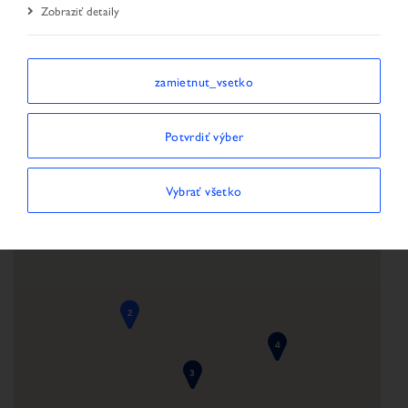
Zobraziť detaily
Úvodná stránka
Vyhľadať predajcu
zamietnut_vsetko
Potvrdiť výber
Vybrať všetko
2
4
3