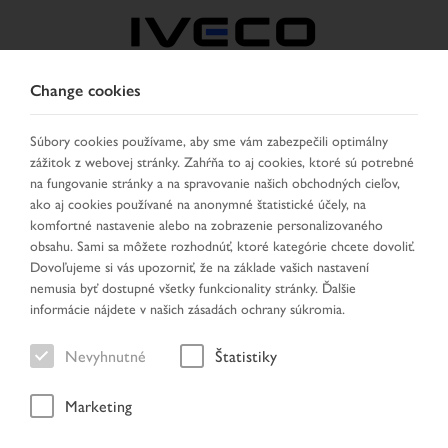
Change cookies
CZECH REPUBLIC /
SLOVAKIA
Súbory cookies používame, aby sme vám zabezpečili optimálny
zážitok z webovej stránky. Zahŕňa to aj cookies, ktoré sú potrebné
na fungovanie stránky a na spravovanie našich obchodných cieľov,
VYBRAŤ KRAJINU
ZMENIŤ JAZYK
ako aj cookies používané na anonymné štatistické účely, na
komfortné nastavenie alebo na zobrazenie personalizovaného
obsahu. Sami sa môžete rozhodnúť, ktoré kategórie chcete dovoliť.
Toggle
MENU
Dovoľujeme si vás upozorniť, že na základe vašich nastavení
navigation
nemusia byť dostupné všetky funkcionality stránky. Ďalšie
informácie nájdete v našich zásadách ochrany súkromia.
Nevyhnutné
Štatistiky
Vyhľadať predajcu
Marketing