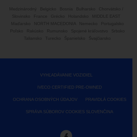
Medzinárodný
Belgicko
Bosnia
Bulharsko
Chorvátsko /
Slovinsko
France
Grécko
Holandsko
MIDDLE EAST
Maďarsko
NORTH MACEDONIA
Nemecko
Portugalsko
Poľsko
Rakúsko
Rumunsko
Spojené kráľovstvo
Srbsko
Taliansko
Turecko
Španielsko
Švajčiarsko
VYHĽADÁVANIE VOZIDIEL
IVECO CERTIFIED PRE-OWNED
OCHRANA OSOBNÝCH ÚDAJOV
PRAVIDLÁ COOKIES
SPRÁVA SÚBOROV COOKIES SLOVENČINA