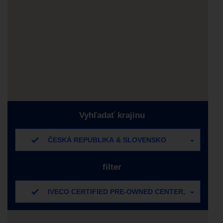
Vyhľadať krajinu
ČESKÁ REPUBLIKA & SLOVENSKO
filter
IVECO CERTIFIED PRE-OWNED CENTER, IVECO C