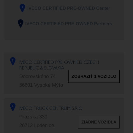
IVECO CERTIFIED PRE-OWNED Center
1
IVECO CERTIFIED PRE-OWNED Partners
2
IVECO CERTIFIED PRE-OWNED CZECH
1
REPUBLIC & SLOVAKIA
Dobrovského 74
ZOBRAZIŤ 1 VOZIDLO
56601 Vysoké Mýto
IVECO TRUCK CENTRUM S.R.O
2
X
Prazska 330
ŽIADNE VOZIDLÁ
26712 Lodenice