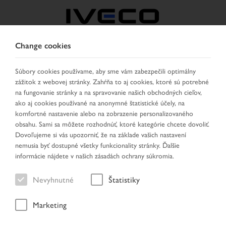
Change cookies
CZECH REPUBLIC /
SLOVAKIA
Súbory cookies používame, aby sme vám zabezpečili optimálny
zážitok z webovej stránky. Zahŕňa to aj cookies, ktoré sú potrebné
na fungovanie stránky a na spravovanie našich obchodných cieľov,
VYBRAŤ KRAJINU
ZMENIŤ JAZYK
ako aj cookies používané na anonymné štatistické účely, na
komfortné nastavenie alebo na zobrazenie personalizovaného
obsahu. Sami sa môžete rozhodnúť, ktoré kategórie chcete dovoliť.
Toggle
MENU
Dovoľujeme si vás upozorniť, že na základe vašich nastavení
navigation
nemusia byť dostupné všetky funkcionality stránky. Ďalšie
informácie nájdete v našich zásadách ochrany súkromia.
Nevyhnutné
Štatistiky
Výsledok hľadania
Marketing