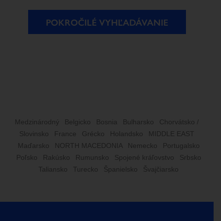
POKROČILÉ VYHĽADÁVANIE
Medzinárodný
Belgicko
Bosnia
Bulharsko
Chorvátsko /
Slovinsko
France
Grécko
Holandsko
MIDDLE EAST
Maďarsko
NORTH MACEDONIA
Nemecko
Portugalsko
Poľsko
Rakúsko
Rumunsko
Spojené kráľovstvo
Srbsko
Taliansko
Turecko
Španielsko
Švajčiarsko