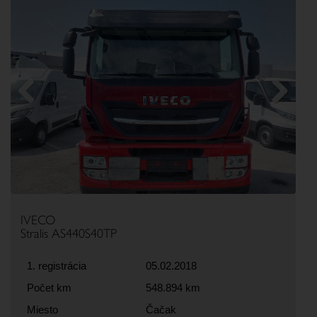
Previous
Next
IVECO
Stralis AS440S40TP
1. registrácia
05.02.2018
Počet km
548.894 km
Miesto
Čačak