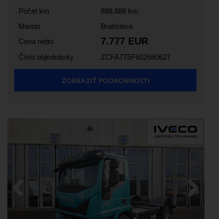
Počet km
888.888 km
Miesto
Bratislava
7.777 EUR
Cena netto
Číslo objednávky
ZCFA775F602660627
ZOBRAZIŤ PODROBNOSTI
Previous
Next