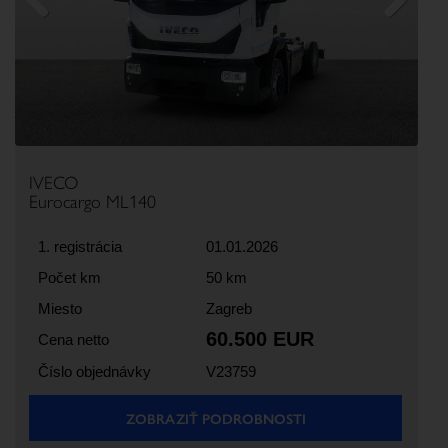
Previous
Next
IVECO
Eurocargo ML140
1. registrácia
01.01.2026
Počet km
50 km
Miesto
Zagreb
60.500 EUR
Cena netto
Číslo objednávky
V23759
ZOBRAZIŤ PODROBNOSTI