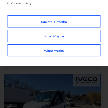
Zobraziť detaily
Úvodná stránka
Vyhľadávanie vozidiel
Výsledok hľadania
zamietnut_vsetko
TRIEDIŤ PODĽA
Potvrdiť výber
Vybrať všetko
Zobraziť/skryť filtre
ZOBRAZUJÚ SA 20 VOZIDLÁ
×
Typ vozidla:
NÁKLADNÉ VOZIDLO