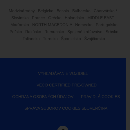
Medzinárodný
Belgicko
Bosnia
Bulharsko
Chorvátsko /
Slovinsko
France
Grécko
Holandsko
MIDDLE EAST
Maďarsko
NORTH MACEDONIA
Nemecko
Portugalsko
Poľsko
Rakúsko
Rumunsko
Spojené kráľovstvo
Srbsko
Taliansko
Turecko
Španielsko
Švajčiarsko
VYHĽADÁVANIE VOZIDIEL
IVECO CERTIFIED PRE-OWNED
OCHRANA OSOBNÝCH ÚDAJOV
PRAVIDLÁ COOKIES
SPRÁVA SÚBOROV COOKIES SLOVENČINA