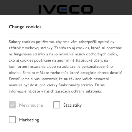
Change cookies
CZECH REPUBLIC /
SLOVAKIA
Súbory cookies používame, aby sme vám zabezpečili optimálny
zážitok z webovej stránky. Zahŕňa to aj cookies, ktoré sú potrebné
na fungovanie stránky a na spravovanie našich obchodných cieľov,
VYBRAŤ KRAJINU
ZMENIŤ JAZYK
ako aj cookies používané na anonymné štatistické účely, na
komfortné nastavenie alebo na zobrazenie personalizovaného
obsahu. Sami sa môžete rozhodnúť, ktoré kategórie chcete dovoliť.
Toggle
MENU
Dovoľujeme si vás upozorniť, že na základe vašich nastavení
navigation
nemusia byť dostupné všetky funkcionality stránky. Ďalšie
informácie nájdete v našich zásadách ochrany súkromia.
Nevyhnutné
Štatistiky
Vozidlo
Marketing