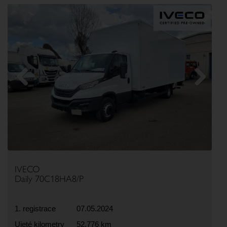
Previous
Next
IVECO
Daily 70C18HA8/P
1. registrace
07.05.2024
Ujeté kilometry
52,776 km