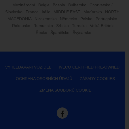
Mezinárodní
Belgie
Bosnia
Bulharsko
Chorvatsko /
Slovinsko
France
Itálie
MIDDLE EAST
Maďarsko
NORTH
MACEDONIA
Nizozemsko
Německo
Polsko
Portugalsko
Rakousko
Rumunsko
Srbsko
Turecko
Velká Británie
Řecko
Španělsko
Švýcarsko
VYHLEDÁVÁNÍ VOZIDEL
IVECO CERTIFIED PRE-OWNED
OCHRANA OSOBNÍCH ÚDAJŮ
ZÁSADY COOKIES
ZMĚNA SOUBORŮ COOKIE