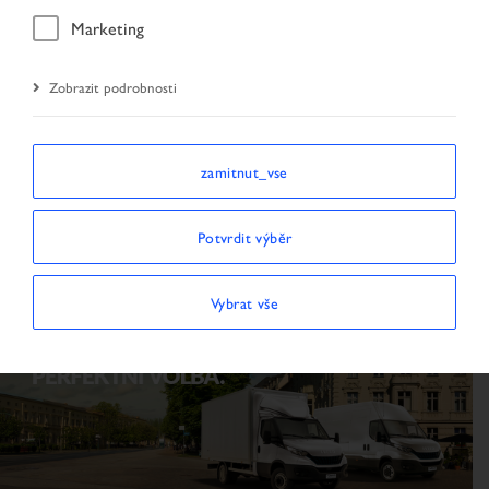
Marketing
TAHAČ
NÁKLADNÍ VOZIDLO
Zobrazit podrobnosti
61
3
zamitnut_vse
Potvrdit výběr
DODÁVKA
Přívěs / Návěs
Vybrat vše