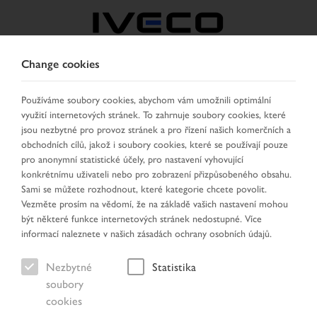
Change cookies
CZECH REPUBLIC /
SLOVAKIA
Používáme soubory cookies, abychom vám umožnili optimální
využití internetových stránek. To zahrnuje soubory cookies, které
jsou nezbytné pro provoz stránek a pro řízení našich komerčních a
VYBRAT ZEMI
ZMĚNIT JAZYK
obchodních cílů, jakož i soubory cookies, které se používají pouze
pro anonymní statistické účely, pro nastavení vyhovující
konkrétnímu uživateli nebo pro zobrazení přizpůsobeného obsahu.
Toggle
MENU
Sami se můžete rozhodnout, které kategorie chcete povolit.
navigation
Vezměte prosím na vědomí, že na základě vašich nastavení mohou
být některé funkce internetových stránek nedostupné. Více
informací naleznete v našich zásadách ochrany osobních údajů.
Nezbytné
Statistika
88
20
soubory
cookies