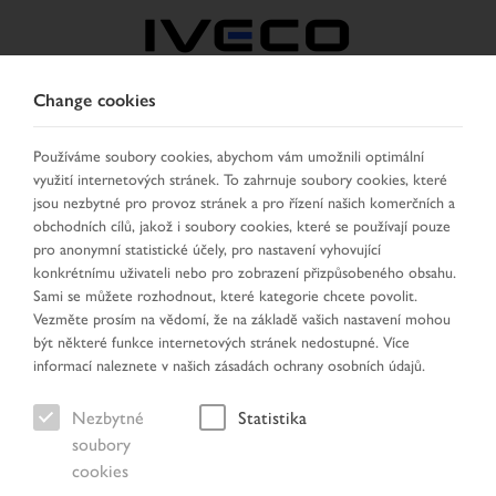
Change cookies
CZECH REPUBLIC /
SLOVAKIA
Používáme soubory cookies, abychom vám umožnili optimální
využití internetových stránek. To zahrnuje soubory cookies, které
jsou nezbytné pro provoz stránek a pro řízení našich komerčních a
VYBRAT ZEMI
ZMĚNIT JAZYK
obchodních cílů, jakož i soubory cookies, které se používají pouze
pro anonymní statistické účely, pro nastavení vyhovující
konkrétnímu uživateli nebo pro zobrazení přizpůsobeného obsahu.
Toggle
MENU
Sami se můžete rozhodnout, které kategorie chcete povolit.
navigation
Vezměte prosím na vědomí, že na základě vašich nastavení mohou
být některé funkce internetových stránek nedostupné. Více
informací naleznete v našich zásadách ochrany osobních údajů.
Nezbytné
Statistika
soubory
cookies