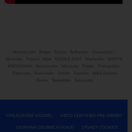
Mezinárodní
Belgie
Bosnia
Bulharsko
Chorvatsko /
Slovinsko
France
Itálie
MIDDLE EAST
Maďarsko
NORTH
MACEDONIA
Nizozemsko
Německo
Polsko
Portugalsko
Rakousko
Rumunsko
Srbsko
Turecko
Velká Británie
Řecko
Španělsko
Švýcarsko
VYHLEDÁVÁNÍ VOZIDEL
IVECO CERTIFIED PRE-OWNED
OCHRANA OSOBNÍCH ÚDAJŮ
ZÁSADY COOKIES