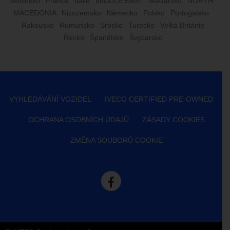
Slovinsko
France
Itálie
MIDDLE EAST
Maďarsko
NORTH
MACEDONIA
Nizozemsko
Německo
Polsko
Portugalsko
Rakousko
Rumunsko
Srbsko
Turecko
Velká Británie
Řecko
Španělsko
Švýcarsko
VYHLEDÁVÁNÍ VOZIDEL
IVECO CERTIFIED PRE-OWNED
OCHRANA OSOBNÍCH ÚDAJŮ
ZÁSADY COOKIES
ZMĚNA SOUBORŮ COOKIE