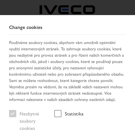
Change cookies
CZECH REPUBLIC /
SLOVAKIA
Používáme soubory cookies, abychom vám umožnili optimální
využití internetových stránek. To zahrnuje soubory cookies, které
jsou nezbytné pro provoz stránek a pro řízení našich komerčních a
VYBRAT ZEMI
ZMĚNIT JAZYK
obchodních cílů, jakož i soubory cookies, které se používají pouze
pro anonymní statistické účely, pro nastavení vyhovující
konkrétnímu uživateli nebo pro zobrazení přizpůsobeného obsahu.
Toggle
MENU
Sami se můžete rozhodnout, které kategorie chcete povolit.
navigation
Vezměte prosím na vědomí, že na základě vašich nastavení mohou
být některé funkce internetových stránek nedostupné. Více
informací naleznete v našich zásadách ochrany osobních údajů.
Nezbytné
Statistika
soubory
cookies