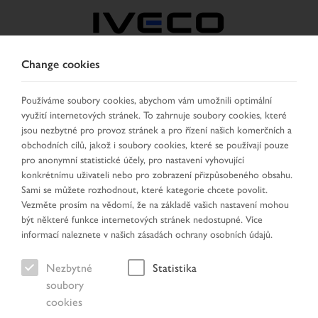
Change cookies
CZECH REPUBLIC /
SLOVAKIA
Používáme soubory cookies, abychom vám umožnili optimální
využití internetových stránek. To zahrnuje soubory cookies, které
jsou nezbytné pro provoz stránek a pro řízení našich komerčních a
VYBRAT ZEMI
ZMĚNIT JAZYK
obchodních cílů, jakož i soubory cookies, které se používají pouze
pro anonymní statistické účely, pro nastavení vyhovující
konkrétnímu uživateli nebo pro zobrazení přizpůsobeného obsahu.
Toggle
MENU
Sami se můžete rozhodnout, které kategorie chcete povolit.
navigation
Vezměte prosím na vědomí, že na základě vašich nastavení mohou
být některé funkce internetových stránek nedostupné. Více
informací naleznete v našich zásadách ochrany osobních údajů.
Nezbytné
Statistika
soubory
cookies