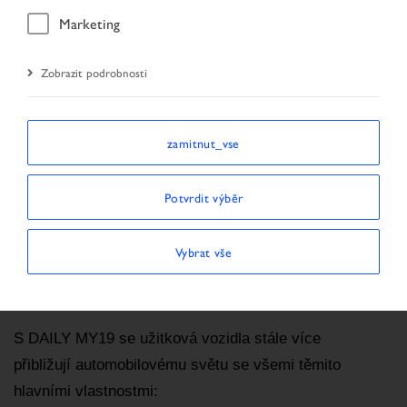
Marketing
Úvodní stránka
DAILY MY19
Zobrazit podrobnosti
KLÍČOVÉ VLASTNOSTI DAILY MY19
zamitnut_vse
Model DAILY zůstává věrný hodnotám, které jsou
charakteristické pro jeho předchůdce (jako je
Potvrdit výběr
spolehlivost, efektivita a všestrannost) a stal se
referencí pro inovace v sektoru lehkých užitkových
Vybrat vše
vozidel.
S DAILY MY19 se užitková vozidla stále více
přibližují automobilovému světu se všemi těmito
hlavními vlastnostmi: