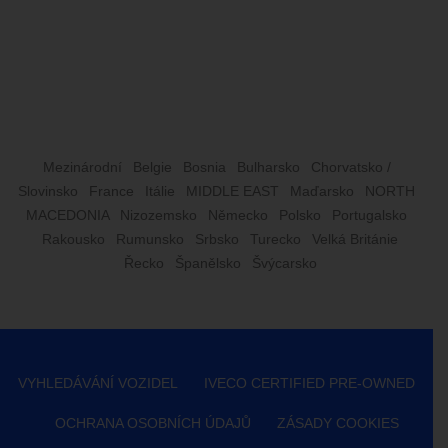
Mezinárodní
Belgie
Bosnia
Bulharsko
Chorvatsko /
Slovinsko
France
Itálie
MIDDLE EAST
Maďarsko
NORTH
MACEDONIA
Nizozemsko
Německo
Polsko
Portugalsko
Rakousko
Rumunsko
Srbsko
Turecko
Velká Británie
Řecko
Španělsko
Švýcarsko
VYHLEDÁVÁNÍ VOZIDEL
IVECO CERTIFIED PRE-OWNED
OCHRANA OSOBNÍCH ÚDAJŮ
ZÁSADY COOKIES