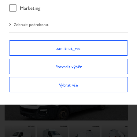
Úvodní stránka
Vyhledávání vozidel
Marketing
Výsledky vyhledávání
Vozidlo
Zobrazit podrobnosti
zamitnut_vse
Potvrdit výběr
Vybrat vše
Previous
Next