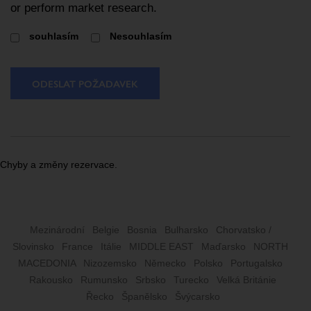
or perform market research.
souhlasím
Nesouhlasím
ODESLAT POŽADAVEK
Chyby a změny rezervace.
Mezinárodní
Belgie
Bosnia
Bulharsko
Chorvatsko /
Slovinsko
France
Itálie
MIDDLE EAST
Maďarsko
NORTH
MACEDONIA
Nizozemsko
Německo
Polsko
Portugalsko
Rakousko
Rumunsko
Srbsko
Turecko
Velká Británie
Řecko
Španělsko
Švýcarsko