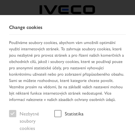
Change cookies
CZECH REPUBLIC /
SLOVAKIA
Používáme soubory cookies, abychom vám umožnili optimální
využití internetových stránek. To zahrnuje soubory cookies, které
jsou nezbytné pro provoz stránek a pro řízení našich komerčních a
VYBRAT ZEMI
ZMĚNIT JAZYK
obchodních cílů, jakož i soubory cookies, které se používají pouze
pro anonymní statistické účely, pro nastavení vyhovující
konkrétnímu uživateli nebo pro zobrazení přizpůsobeného obsahu.
Toggle
MENU
Sami se můžete rozhodnout, které kategorie chcete povolit.
navigation
Vezměte prosím na vědomí, že na základě vašich nastavení mohou
být některé funkce internetových stránek nedostupné. Více
informací naleznete v našich zásadách ochrany osobních údajů.
Vozidlo
Nezbytné
Statistika
soubory
cookies