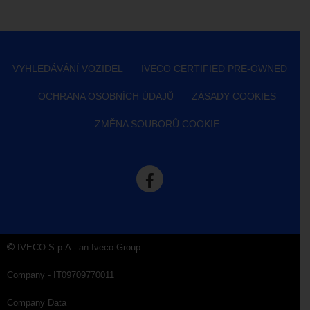
VYHLEDÁVÁNÍ VOZIDEL
IVECO CERTIFIED PRE-OWNED
OCHRANA OSOBNÍCH ÚDAJŮ
ZÁSADY COOKIES
ZMĚNA SOUBORŮ COOKIE
IVECO S.p.A - an Iveco Group
Company - IT09709770011
Company Data