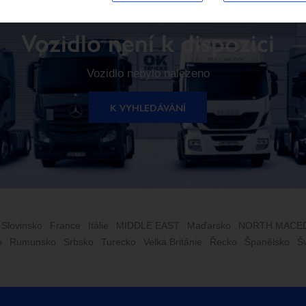
Vozidlo není k dispozici
Vozidlo nebylo nalezeno
K VYHLEDÁVÁNÍ
 Slovinsko
France
Itálie
MIDDLE EAST
Maďarsko
NORTH MACE
o
Rumunsko
Srbsko
Turecko
Velká Británie
Řecko
Španělsko
Š