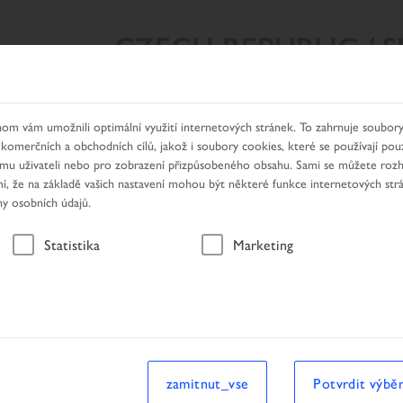
CZECH REPUBLIC / 
Y VYHLEDÁVÁNÍ
NAŠE PRODUKTY
HLEDÁNÍ DEALERA
om vám umožnili optimální využití internetových stránek. To zahrnuje soubory
 komerčních a obchodních cílů, jakož i soubory cookies, které se používají pou
nímu uživateli nebo pro zobrazení přizpůsobeného obsahu. Sami se můžete roz
, že na základě vašich nastavení mohou být některé funkce internetových str
ny osobních údajů.
Vozidlo
Statistika
Marketing
hledávání
Vozidlo
zamitnut_vse
Potvrdit výbě