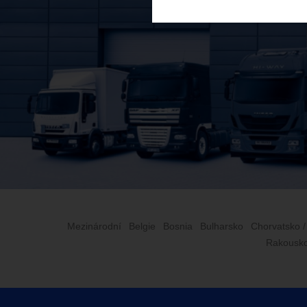
Mezinárodní
Belgie
Bosnia
Bulharsko
Chorvatsko /
Rakousk