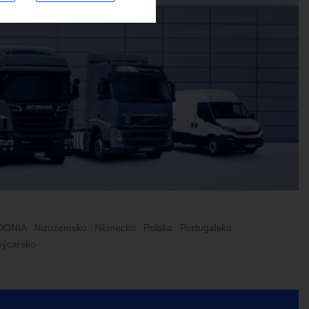
DONIA
Nizozemsko
Německo
Polsko
Portugalsko
výcarsko