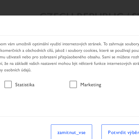
CZECH REPUBLIC / 
Y VYHLEDÁVÁNÍ
NAŠE PRODUKTY
HLEDÁNÍ DEALERA
om vám umožnili optimální využití internetových stránek. To zahrnuje soubory
 komerčních a obchodních cílů, jakož i soubory cookies, které se používají pou
nímu uživateli nebo pro zobrazení přizpůsobeného obsahu. Sami se můžete roz
, že na základě vašich nastavení mohou být některé funkce internetových str
ny osobních údajů.
Vozidlo
Statistika
Marketing
hledávání
Vozidlo
zamitnut_vse
Potvrdit výbě