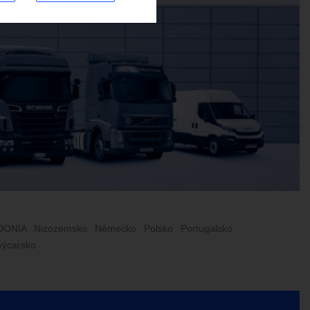
DONIA
Nizozemsko
Německo
Polsko
Portugalsko
výcarsko