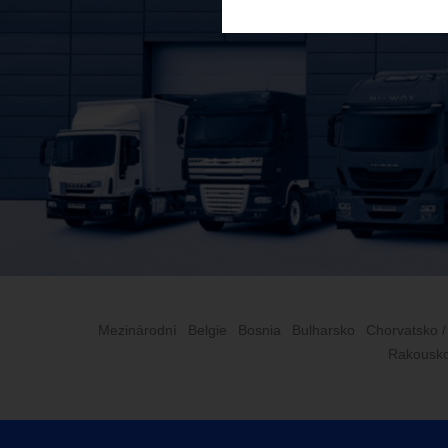
Mezinárodní
Belgie
Bosnia
Bulharsko
Chorvatsko /
Rakousk