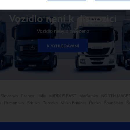
Vozidlo není k dispozici
Vozidlo nebylo nalezeno
K VYHLEDÁVÁNÍ
 Slovinsko
France
Itálie
MIDDLE EAST
Maďarsko
NORTH MACE
o
Rumunsko
Srbsko
Turecko
Velká Británie
Řecko
Španělsko
Š