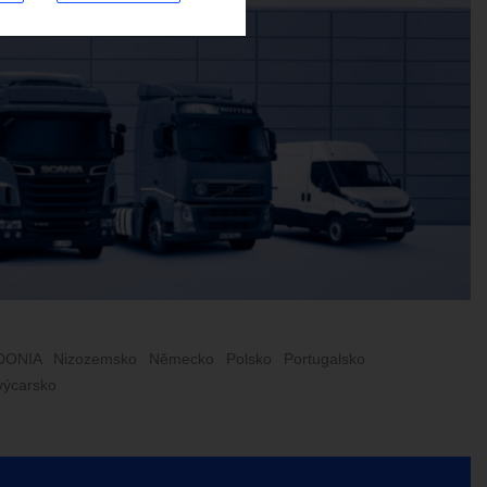
DONIA
Nizozemsko
Německo
Polsko
Portugalsko
výcarsko