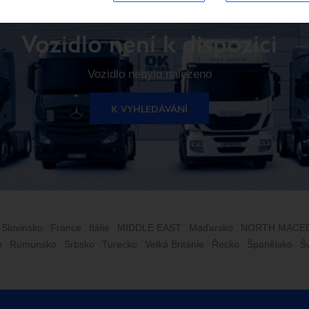
Vozidlo není k dispozici
Vozidlo nebylo nalezeno
K VYHLEDÁVÁNÍ
 Slovinsko
France
Itálie
MIDDLE EAST
Maďarsko
NORTH MACE
o
Rumunsko
Srbsko
Turecko
Velká Británie
Řecko
Španělsko
Š