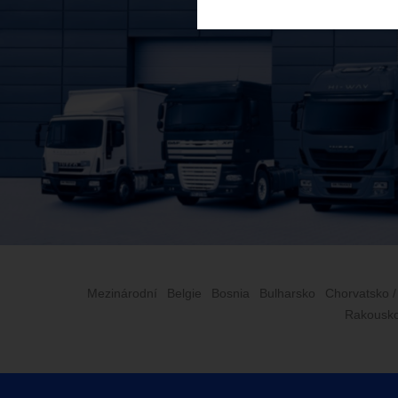
Mezinárodní
Belgie
Bosnia
Bulharsko
Chorvatsko /
Rakousk