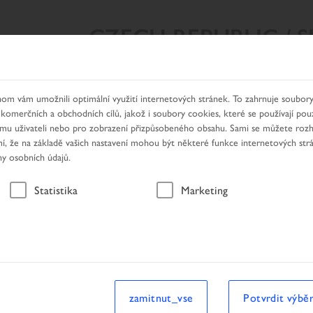
CZECH REPUBLIC / 
Y VYHLEDÁVÁNÍ
NAŠE PRODUKTY
HLEDÁNÍ DEALERA
om vám umožnili optimální využití internetových stránek. To zahrnuje soubory
 komerčních a obchodních cílů, jakož i soubory cookies, které se používají pou
nímu uživateli nebo pro zobrazení přizpůsobeného obsahu. Sami se můžete roz
, že na základě vašich nastavení mohou být některé funkce internetových str
ny osobních údajů.
Vozidlo
Statistika
Marketing
hledávání
Vozidlo
zamitnut_vse
Potvrdit výbě